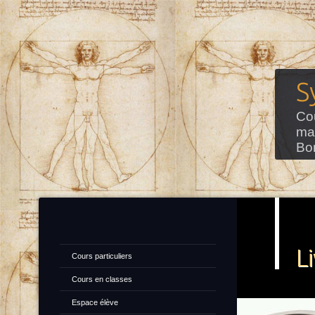
S
Cou
ma
Bo
L
Cours particuliers
Cours en classes
Espace élève