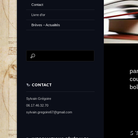
Contact
Livre d’or
Brèves – Actualités
par
co
CONTACT
bo
Sylvain Grégoire
06.17.46.32.70
sylvain.gregoire67@gmail.com
5 