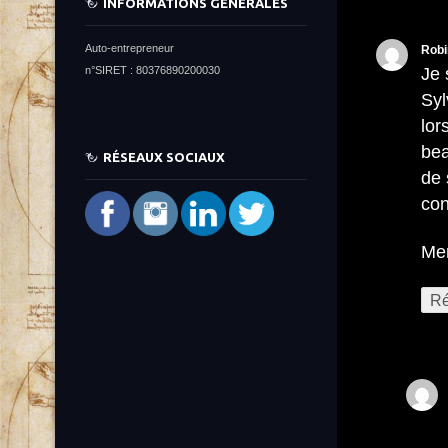
INFORMATIONS GÉNÉRALES
Auto-entrepreneur
Robi
n°SIRET : 80376890200030
Je 
Syl
lor
bea
RÉSEAUX SOCIAUX
de 
con
Mer
Ré