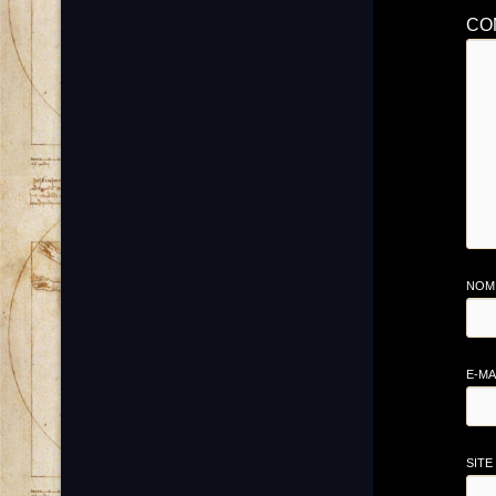
CO
NO
E-MA
SITE