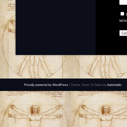
MON
Proudly powered by WordPress
|
Theme: Dusk To Dawn by
Automattic
.