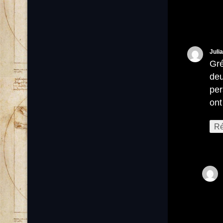
Julia
Gré
deu
per
ont
Ré