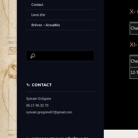
Contact
X- 
Livre d’or
Brèves – Actualités
Chap
XI-
Cha
12-
CONTACT
Sylvain Grégoire
06.17.46.32.70
sylvain.gregoire67@gmail.com