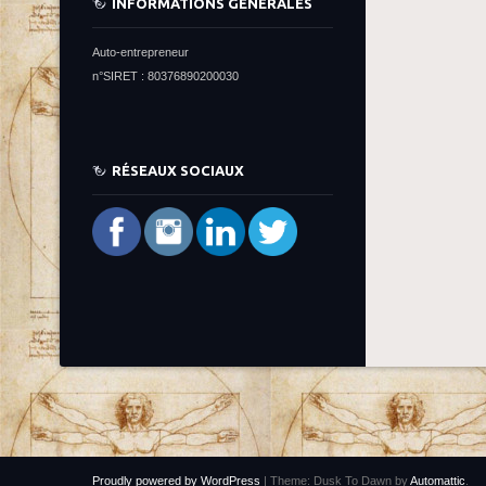
INFORMATIONS GÉNÉRALES
Auto-entrepreneur
n°SIRET : 80376890200030
RÉSEAUX SOCIAUX
Proudly powered by WordPress
|
Theme: Dusk To Dawn by
Automattic
.