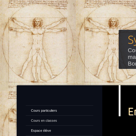
S
Cou
ma
Bo
E
Cours particuliers
Cours en classes
Espace élève